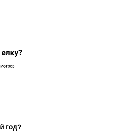
 елку?
смотров
й год?