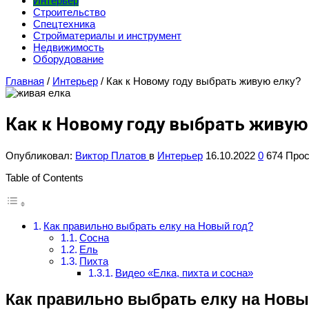
Интерьер
Строительство
Спецтехника
Стройматериалы и инструмент
Недвижимость
Оборудование
Главная
/
Интерьер
/
Как к Новому году выбрать живую елку?
Как к Новому году выбрать живую
Опубликовал:
Виктор Платов
в
Интерьер
16.10.2022
0
674 Про
Table of Contents
Как правильно выбрать елку на Новый год?
Сосна
Ель
Пихта
Видео «Елка, пихта и сосна»
Как правильно выбрать елку на Новы