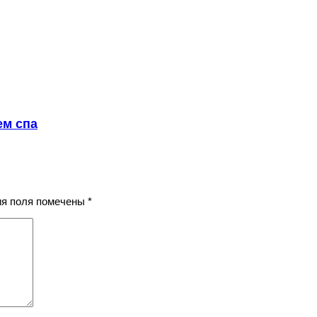
ем спа
ния поля помечены
*