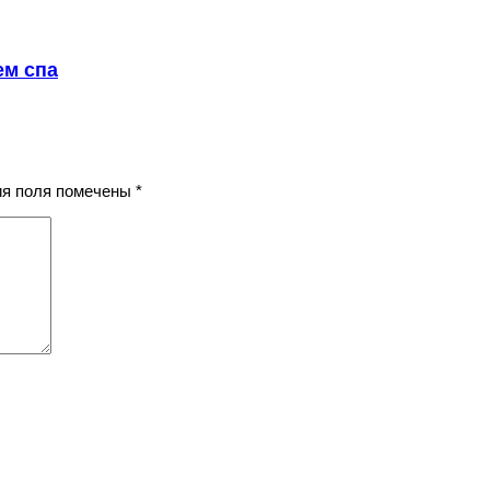
ем спа
ния поля помечены
*