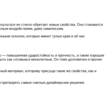
зультате ее стекло обретает новые свойства. Оно становится
ичным воздействиям, даже химическим.
енькие осколки, которые имеют тупые края и об них
о — повышенная ударостойкость и прочность, а также хорошая
быть как сотовым,и монолитным. Он тоже долговечен и прочен
ный материал, которому присущи такие же свойства, как и
 и претворять самые смелые дизайнерские решения.