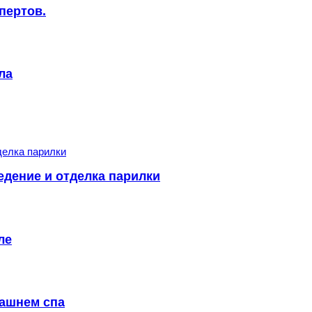
пертов.
ла
едение и отделка парилки
ле
машнем спа