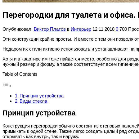
Перегородки для туалета и офиса.
Опубликовал:
Виктор Платов
в
Интерьер
12.11.2018
0
700 Про
Эти конструкции крайне просты. И вместе с тем они позволяю
Недаром их стали активно использовать и устанавливают на п
Хотя и в квартире им тоже найдется место, особенно для разд
нужный размер и форму, а также соответствует всем гигиениче
Table of Contents
Принцип устройства
Виды стекла
Принцип устройства
Конструкция перегородки обычно состоит из стеновых панелей
примыкать к одной стене. Также легко создать целый ряд отд
открывать как внутрь, так и наружу.