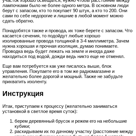
участок хорошо освещался, нужно чтобы расстояние между
лампочками было не более одного метра. В основном люди
берут с запасом, кто то покупает 90 штук, а кто то 200. Они
сами по себе недорогие и лишние в любой момент можно
сдать обратно.
Понадобятся также и провода, их тоже берете с запасом. Что
касается сечения, то подойдут любые хорошо
изолированные провода толщиной в 3-4 миллиметра. Зачем
нужна хорошая и прочная изоляция, думаю понимаете.
Проводка ведь будет лежать на земле и иногда даже
находиться под водой, дожди ведь никто еще не отменял.
Еще вам потребуется как уже писалось выше, блок
управления. Покупаете его в том же радиомагазине и
желательно более дорогой и мощный. Также не забудьте
прихватить изоленту.
Инструкция
Итак, приступаем к процессу (желательно заниматься
установкой в светлое время суток):
берем деревянный брусок и режем его на небольшие
кубики;
раскидываем их по дачному участку (расстояние между