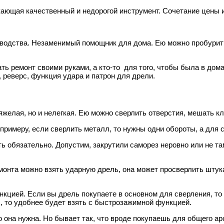
ающая качественный и недорогой инструмент. Сочетание цены и
водства. Незаменимый помощник для дома. Ею можно пробурить 
ть ремонт своими руками, а кто-то для того, чтобы была в дом
, реверс, функция удара и патрон для дрели.
елая, но и нелегкая. Ею можно сверлить отверстия, мешать кле
примеру, если сверлить металл, то нужны одни обороты, а для 
ь обязательно. Допустим, закрутили саморез неровно или не та
онта можно взять ударную дрель, она может просверлить штукат
ией. Если вы дрель покупаете в основном для сверления, то м
, то удобнее будет взять с быстрозажимной функцией.
о она нужна. Но бывает так, что вроде покупаешь для общего ар