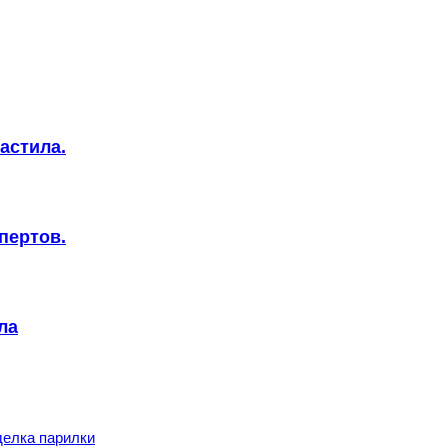
астила.
пертов.
ла