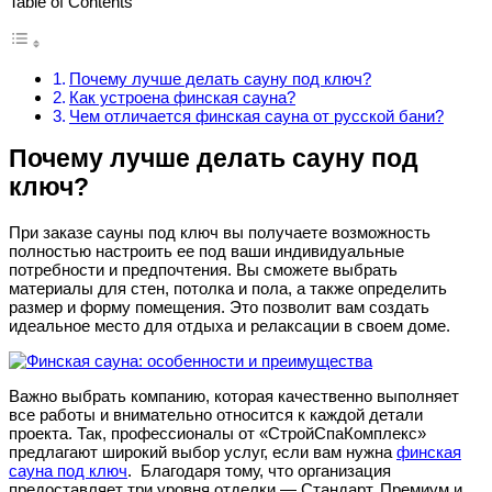
Table of Contents
Почему лучше делать сауну под ключ?
Как устроена финская сауна?
Чем отличается финская сауна от русской бани?
Почему лучше делать сауну под
ключ?
При заказе сауны под ключ вы получаете возможность
полностью настроить ее под ваши индивидуальные
потребности и предпочтения. Вы сможете выбрать
материалы
для
стен
,
потолка
и
пола
,
а
также
определить
размер и форму помещения. Это позволит вам создать
идеальное
место
для
отдыха
и
релаксации
в своем доме.
Важно выбрать компанию, которая качественно выполняет
все работы и внимательно относится к каждой детали
проекта. Так, профессионалы от «СтройСпаКомплекс»
предлагают широкий выбор услуг, если вам нужна
финская
сауна под ключ
. Благодаря тому, что организация
предоставляет три уровня отделки — Стандарт, Премиум и