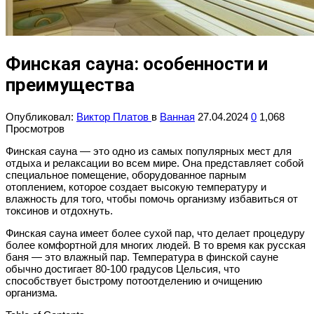
Финская сауна: особенности и
преимущества
Опубликовал:
Виктор Платов
в
Ванная
27.04.2024
0
1,068
Просмотров
Финская сауна —
это
одно
из
самых
популярных
мест
для
отдыха
и релаксации во всем мире. Она представляет собой
специальное помещение, оборудованное парным
отоплением, которое создает высокую температуру и
влажность для того, чтобы помочь организму избавиться от
токсинов и отдохнуть.
Ф
инская
сауна
имеет более сухой пар, что делает процедуру
более комфортной для многих людей. В то время как русская
баня — это влажный пар.
Температура
в
финской
сауне
обычно
достигает
80-100
градусов
Цельсия, что
способствует быстрому потоотделению и очищению
организма.