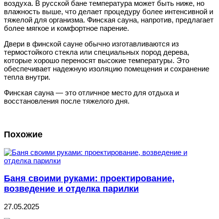
воздуха
.
В
русской
бане
температура
может быть ниже, но
влажность выше, что делает процедуру более интенсивной и
тяжелой для организма. Финская сауна, напротив, предлагает
более мягкое и комфортное парение.
Двери в финской сауне обычно изготавливаются из
термостойкого стекла
или
специальных
пород
дерева
,
которые
хорошо
переносят
высокие температуры. Это
обеспечивает надежную изоляцию помещения и сохранение
тепла внутри.
Ф
инская
сауна
—
это
отличное
место
для
отдыха
и
восстановления после тяжелого дня.
Похожие
Баня своими руками: проектирование,
возведение и отделка парилки
27.05.2025